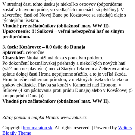
V strednej časti tohto úseku je niekoľko ostrovov (odporúčame
zostať v hlavnom prúde, vo vedlajších ramenách sú plytčiny). V
záverečnej časti od Novej Bane po Kozárovce sa striedajú oleje s
rýchlejšími úsekmi.
Vhodné pre začiatočníkov (obtiažnosť max. WW II).
Upozornenie: !!! Šalková – veľmi nebezpečná hať so silným
protiprúdom.
3. úsek: Kozárovce – 0,0 ústie do Dunaja
Splavnosť:
celoročne
Charakter:
široká nížinná rieka s pomalým prúdom.
Po dokončení kozmálovskej priehrady a niekoľkých nových hatí
(väčšinou nesplavných) medzi Starým Tekovom a Želiezovcami sa
splutie dolnej časti Hrona nepríjemne sťažilo, a to je veľká škoda.
Hron tu tečie nádhernou prírodou, v niektorých úsekoch ďaleko od
zrakov civilizácie. Plavba sa končí v Kamenici nad Hronom, v
Štúrove (4 km pádlovania proti prúdu Dunaja) alebo v Kováčovej (5
km po prúdu Dunaja).
Vhodné pre začiatočníkov (obtiažnosť max. WW II).
Zdroj popisu a mapka Hrona: www.votus.cz
Copyright
hronmaraton.sk
. All rights reserved.
| Powered by
Writers
Blogily Theme