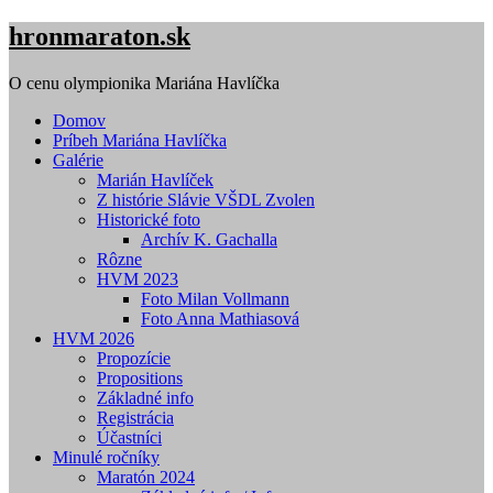
Skip
hronmaraton.sk
to
content
O cenu olympionika Mariána Havlíčka
Domov
Príbeh Mariána Havlíčka
Galérie
Marián Havlíček
Z histórie Slávie VŠDL Zvolen
Historické foto
Archív K. Gachalla
Rôzne
HVM 2023
Foto Milan Vollmann
Foto Anna Mathiasová
HVM 2026
Propozície
Propositions
Základné info
Registrácia
Účastníci
Minulé ročníky
Maratón 2024