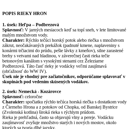
POPIS RIEKY HRON
1. úsek: Heľpa – Podbrezová
Splavnosť:
V jarných mesiacoch keď sa topí sneh, v lete limitované
malým množstvom vody.
Charakter:
Rýchlo tečúci horský potok alebo riečka s množstvom
zákrut, neočakávaných prekážok (padnuté kmene, naplaveniny s
konármi trčiacimi do prúdu, pešie lávky z kmeňov), silne zarastené
brehy s vetvami nad hladinou, v záverečnej časti rieka tečie
betonovým kanálom s vysokými stenami cez Železiarne
Podbrezová. Táto časť rieky je vodácky veľmi zaujímavá
(obťažnosť do WW IV).
Úsek nie je vhodný pre začiatočníkov, odporúčame splavovať v
skupinách pod vedením skúsených vodákov.
2. úsek: Nemecká - Kozárovce
Splavnosť:
celoročne
Charakter:
spočiatku rýchlo tečúca horská riečka s dostatkom vody
z Čierneho Hrona a z potokov od Chopka, od Banskej Bystrice
(Zvolenská kotlina) široká rieka s rýchlym prúdom.
Rieka je prehľadná, často sa objavujú vlny a pereje. Vodácku
zaujímavosť zvyšuje množstvo starých i nových mostov, okolo
ktorých sa tvoria dlhé jazyky.