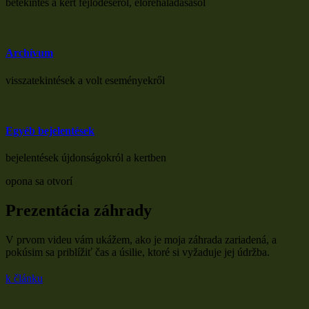
betekintés a kert fejlődéséről, előrehaladásásól
Archívum
visszatekintések a volt eseményekről
Egyéb bejelentések
bejelentések újdonságokról a kertben
opona sa otvorí
Prezentácia záhrady
V prvom videu vám ukážem, ako je moja záhrada zariadená, a
pokúsim sa priblížiť čas a úsilie, ktoré si vyžaduje jej údržba.
k článku