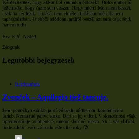
Kérdezhetitek, hogy akkor hol vannak a bölcsek? Bölcs ember fő
jellemzője, hogy észre sem veszed. Hogy miért? Mert nem beszél,
csak ha kérdezik. Tudását nem elméleti tudásban méri, hanem
tapasztalatban, és ebből adódóan, amiről beszél azt nem csak sejti,
hanem tudja.
Éva Futó, Neded
Blogunk
Legutóbbi bejegyzések
Bejelentések
Zvonček – Aquilegia tiež tancuje.
Jeho ponožky ozdobia jarnú záhradu nádhernou kombináciou
farieb. Nemá rád pálivé slnko. Darí sa jej v tieni. V skutočnosti však
uprednostňuje polotienisté, mierne slnečné miesta. Ak si vás obľúbi,
bude zdobiť vašu záhradu ešte dlhé roky 😉