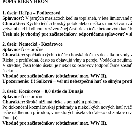
POPIS RIEKY HRON
1. úsek: Heľpa – Podbrezová
Splavnosť:
V jarných mesiacoch keď sa topí sneh, v lete limitovan
Charakter:
Rýchlo tečúci horský potok alebo riečka s množstvom zák
vetvami nad hladinou, v záverečnej časti rieka tečie betonovým kan
Úsek nie je vhodný pre začiatočníkov, odporúčame splavovať v
2. úsek: Nemecká - Kozárovce
Splavnosť:
celoročne
Charakter:
spočiatku rýchlo tečúca horská riečka s dostatkom vody 
Rieka je prehľadná, často sa objavujú vlny a pereje. Vodácku zaujíma
V strednej časti tohto úseku je niekoľko ostrovov (odporúčame zostať
úsekmi.
Vhodné pre začiatočníkov (obtiažnosť max. WW II).
Upozornenie: !!! Šalková – veľmi nebezpečná hať so silným pro
3. úsek: Kozárovce – 0,0 ústie do Dunaja
Splavnosť:
celoročne
Charakter:
široká nížinná rieka s pomalým prúdom.
Po dokončení kozmálovskej priehrady a niekoľkých nových hatí (väčš
tečie nádhernou prírodou, v niektorých úsekoch ďaleko od zrakov ci
Dunaja).
Vhodné pre začiatočníkov (obtiažnosť max. WW II).