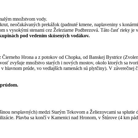
é malým množstvom vody.
rut, neočakávaných prekážok (padnuté kmene, naplaveniny s konármi tr
álom s vysokými stenami cez Železiarne Podbrezová. Táto časť rieky 
 skupinách pod vedením skúsených vodákov.
z Čierneho Hrona a z potokov od Chopka, od Banskej Bystrice (Zvolens
vosť zvyšuje množstvo starých i nových mostov, okolo ktorých sa tvori
 v hlavnom prúde, vo vedlajších ramenách sú plytčiny). V záverečnej ča
tiprúdom.
inou nesplavných) medzi Starým Tekovom a Želiezovcami sa splutie dol
vilizácie. Plavba sa končí v Kamenici nad Hronom, v Štúrove (4 km pá