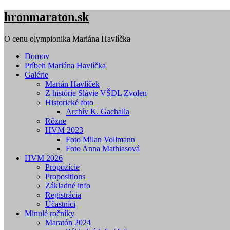
Skip
hronmaraton.sk
to
content
O cenu olympionika Mariána Havlíčka
Domov
Príbeh Mariána Havlíčka
Galérie
Marián Havlíček
Z histórie Slávie VŠDL Zvolen
Historické foto
Archív K. Gachalla
Rôzne
HVM 2023
Foto Milan Vollmann
Foto Anna Mathiasová
HVM 2026
Propozície
Propositions
Základné info
Registrácia
Účastníci
Minulé ročníky
Maratón 2024