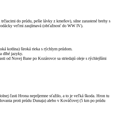
čiacimi do prúdu, pešie lávky z kmeňov), silne zarastené brehy s
je vodácky veľmi zaujímavá (obťažnosť do WW IV).
ká kotlina) široká rieka s rýchlym prúdom.
a dlhé jazyky.
sti od Novej Bane po Kozárovce sa striedajú oleje s rýchlejšími
nej časti Hrona nepríjemne sťažilo, a to je veľká škoda. Hron tu
dlovania proti prúdu Dunaja) alebo v Kováčovej (5 km po prúdu