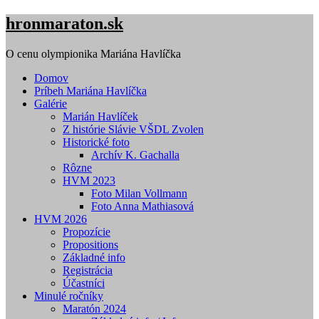
Skip
hronmaraton.sk
to
content
O cenu olympionika Mariána Havlíčka
Domov
Príbeh Mariána Havlíčka
Galérie
Marián Havlíček
Z histórie Slávie VŠDL Zvolen
Historické foto
Archív K. Gachalla
Rôzne
HVM 2023
Foto Milan Vollmann
Foto Anna Mathiasová
HVM 2026
Propozície
Propositions
Základné info
Registrácia
Účastníci
Minulé ročníky
Maratón 2024