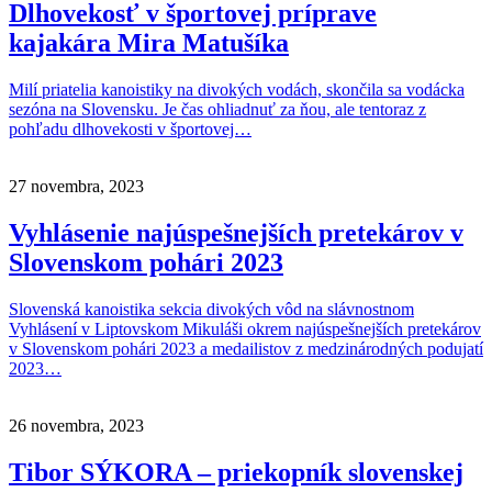
Dlhovekosť v športovej príprave
kajakára Mira Matušíka
Milí priatelia kanoistiky na divokých vodách, skončila sa vodácka
sezóna na Slovensku. Je čas ohliadnuť za ňou, ale tentoraz z
pohľadu dlhovekosti v športovej…
27 novembra, 2023
Vyhlásenie najúspešnejších pretekárov v
Slovenskom pohári 2023
Slovenská kanoistika sekcia divokých vôd na slávnostnom
Vyhlásení v Liptovskom Mikuláši okrem najúspešnejších pretekárov
v Slovenskom pohári 2023 a medailistov z medzinárodných podujatí
2023…
26 novembra, 2023
Tibor SÝKORA – priekopník slovenskej