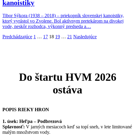
kanoistiky
Tibor Sýkora (1938 – 2018) – priekopník slovenskej kanoistiky,
ktorý vyrástol vo Zvolene. Bol aktívnym pretekárom na divokej
vode, neskôr rozhodca, výkonný predseda a…
Stránkovanie
Predchádzajúce
1
…
17
18
19
…
21
Nasledujúce
príspevkov
Do štartu HVM 2026
ostáva
POPIS RIEKY HRON
1. úsek: Heľpa – Podbrezová
Splavnosť:
V jarných mesiacoch keď sa topí sneh, v lete limitované
malým množstvom vody.