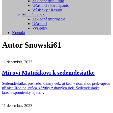
Základné info / Info
Účastníci / Participants
Výsledky / Results
Maratón 2023
Základné informácie
Účastníci
Vysledky
Kontakt
Autor
Snowski61
11 decembra, 2023
Mirovi Matušíkovi k sedemdesiatke
Sedemdesiatka, pre Teba krásny vek, aj keď v ňom moc prekvapení
už niet: Rodina, práca, zážitky z dravých riek. Sedemdesiatka,
krásne spomienky, aj na…
11 decembra, 2023