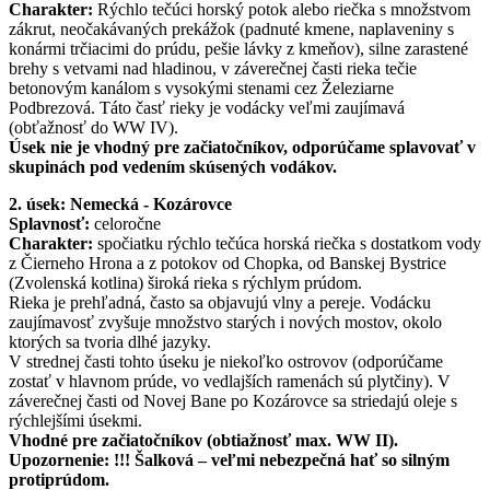
Charakter:
Rýchlo tečúci horský potok alebo riečka s množstvom
zákrut, neočakávaných prekážok (padnuté kmene, naplaveniny s
konármi trčiacimi do prúdu, pešie lávky z kmeňov), silne zarastené
brehy s vetvami nad hladinou, v záverečnej časti rieka tečie
betonovým kanálom s vysokými stenami cez Železiarne
Podbrezová. Táto časť rieky je vodácky veľmi zaujímavá
(obťažnosť do WW IV).
Úsek nie je vhodný pre začiatočníkov, odporúčame splavovať v
skupinách pod vedením skúsených vodákov.
2. úsek: Nemecká - Kozárovce
Splavnosť:
celoročne
Charakter:
spočiatku rýchlo tečúca horská riečka s dostatkom vody
z Čierneho Hrona a z potokov od Chopka, od Banskej Bystrice
(Zvolenská kotlina) široká rieka s rýchlym prúdom.
Rieka je prehľadná, často sa objavujú vlny a pereje. Vodácku
zaujímavosť zvyšuje množstvo starých i nových mostov, okolo
ktorých sa tvoria dlhé jazyky.
V strednej časti tohto úseku je niekoľko ostrovov (odporúčame
zostať v hlavnom prúde, vo vedlajších ramenách sú plytčiny). V
záverečnej časti od Novej Bane po Kozárovce sa striedajú oleje s
rýchlejšími úsekmi.
Vhodné pre začiatočníkov (obtiažnosť max. WW II).
Upozornenie: !!! Šalková – veľmi nebezpečná hať so silným
protiprúdom.